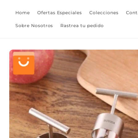
Ir
directamente
Home
Ofertas Especiales
Colecciones
Cont
al contenido
Sobre Nosotros
Rastrea tu pedido
Ir
directamente
a la
información
del producto