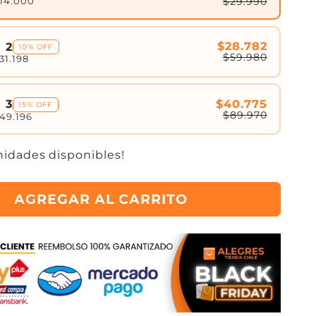
$29.990
$14.000
$28.782
 2
10% OFF
$59.980
31.198
$40.775
 3
15% OFF
$89.970
49.196
nidades disponibles!
AGREGAR AL CARRITO