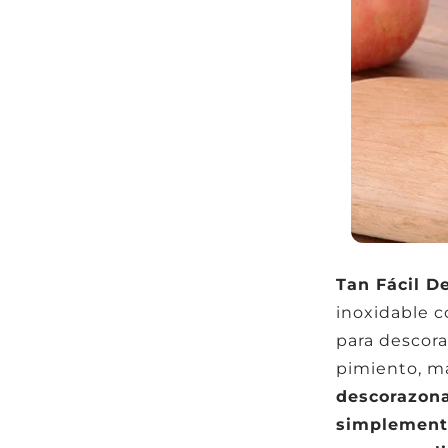
Tan Fácil D
inoxidable c
para descor
pimiento, m
descorazonar
simplemente