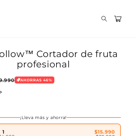
Carrito
ollow™ Cortador de fruta
profesional
9.990
AHORRAS
46
%
o
¡Lleva más y ahorra!
$15.990
 1