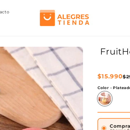
acto
FruitH
Precio
$15.990
Precio
$2
habitual
de
Color - Platead
oferta
Compra