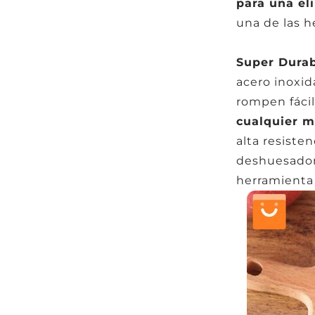
para una el
una de las h
Super Durab
acero inoxid
rompen fác
cualquier m
alta resiste
deshuesador
herramienta