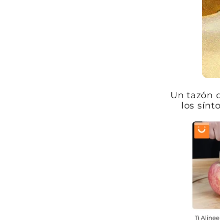
Un tazón d
los sínt